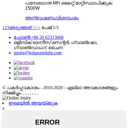
പരമ്പരാഗത MH ലൈറ്റ് മാറ്റിസ്ഥാപിക്കുക:
1500W
അന്വേഷണം
വിശദാംശം
1
2
3
അടുത്തത് >
>>
പേജ് 1/3
ഫോൺ:+86 20 62313668
ഒളിമ്പിക് ടെന്നീസ് സെന്റർ, ഗ്വാങ്‌ഷോ,
ഗ്വാങ്‌ഡോംഗ്, ചൈന
sports@ledsportslight.com
© പകർപ്പവകാശം - 2010-2020 : എല്ലാ അവകാശങ്ങളും
നിക്ഷിപ്തം.
, , , , , , ,
ഇമെയിൽ അയയ്ക്കുക
x