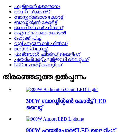
ഫുട്ബാൾ മൈതാനം
ടെന്നീസ് കോര്ട്ട്
ബാസ്കറ്റ്ബോൾ കോർട്ട്
ബാഡ്മിന്റൺ കോർട്ട്
ബേസ്ബോൾ ഫീൽഡ്
ഐസ് ഹോക്കി കോടതി
ഹോക്കി പിച്ച്
റഗ്ഗി ഫുട്ബോൾ ഫീൽഡ്
ഗോൾഫ് കോഴ്സ്
ഫുട്ബോൾ ഫീൽഡ് ലൈറ്റിംഗ്
എയർപ്രോട്ട് എൽഇഡി ലൈറ്റിംഗ്
LED പോർട്ട് ലൈറ്റിംഗ്
തിരഞ്ഞെടുത്ത ഉൽപ്പന്നം
300W ബാഡ്മിന്റൺ കോർട്ട് LED
ലൈറ്റ്
900W എയർപോർട്ട് LED ലൈറ്റിംഗ്