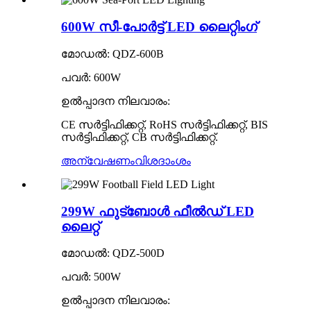
600W സീ-പോർട്ട് LED ലൈറ്റിംഗ്
മോഡൽ: QDZ-600B
പവർ: 600W
ഉൽപ്പാദന നിലവാരം:
CE സർട്ടിഫിക്കറ്റ്, RoHS സർട്ടിഫിക്കറ്റ്, BIS
സർട്ടിഫിക്കറ്റ്, CB സർട്ടിഫിക്കറ്റ്.
അന്വേഷണം
വിശദാംശം
299W ഫുട്ബോൾ ഫീൽഡ് LED
ലൈറ്റ്
മോഡൽ: QDZ-500D
പവർ: 500W
ഉൽപ്പാദന നിലവാരം: