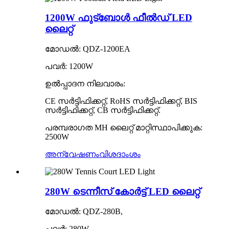
1200W ഫുട്ബോൾ ഫീൽഡ് LED
ലൈറ്റ്
മോഡൽ: QDZ-1200EA
പവർ: 1200W
ഉൽപ്പാദന നിലവാരം:
CE സർട്ടിഫിക്കറ്റ്, RoHS സർട്ടിഫിക്കറ്റ്, BIS
സർട്ടിഫിക്കറ്റ്, CB സർട്ടിഫിക്കറ്റ്.
പരമ്പരാഗത MH ലൈറ്റ് മാറ്റിസ്ഥാപിക്കുക:
2500W
അന്വേഷണം
വിശദാംശം
280W ടെന്നീസ് കോർട്ട് LED ലൈറ്റ്
മോഡൽ: QDZ-280B,
പവർ: 280W