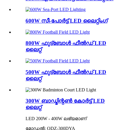
600W സീ-പോർട്ട് LED ലൈറ്റിംഗ്
800W ഫുട്ബോൾ ഫീൽഡ് LED
ലൈറ്റ്
500W ഫുട്ബോൾ ഫീൽഡ് LED
ലൈറ്റ്
300W ബാഡ്മിന്റൺ കോർട്ട് LED
ലൈറ്റ്
LED 200W - 400W ലഭ്യമാണ്
മോഡൽ: QDZ-300DYA